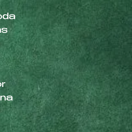
oda
ás
r
una