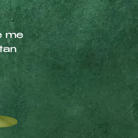
ue me
tan