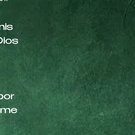
mis
Dios
por
erme