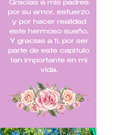
Gracias a mis padres
por su amor, esfuerzo
y por hacer realidad
este hermoso sueño.
Y gracias a ti, por ser
parte de este capítulo
tan importante en mi
vida.