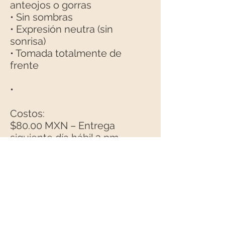
anteojos o gorras
• Sin sombras
• Expresión neutra (sin
sonrisa)
• Tomada totalmente de
frente
•
Costos:
$80.00 MXN – Entrega
siguiente día hábil 3 pm
$90.00 MXN – Entrega 10
minutos
$90.00 MXN – Archivo digital
Costo extra:
$15.00 MXN – Papel adhesivo